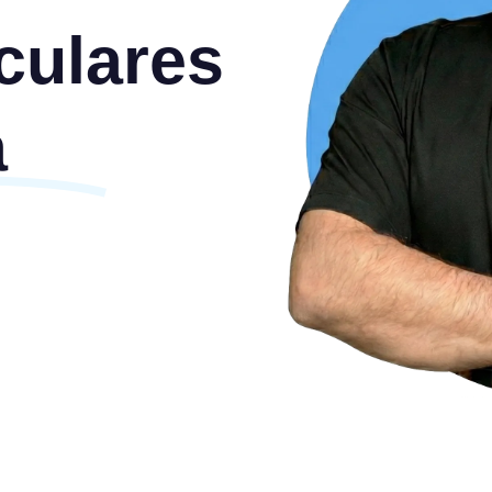
iculares
a