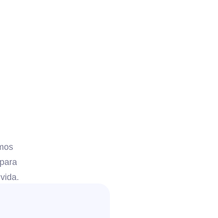
amos
 para
 vida.