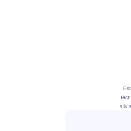
Esp
técn
alivi