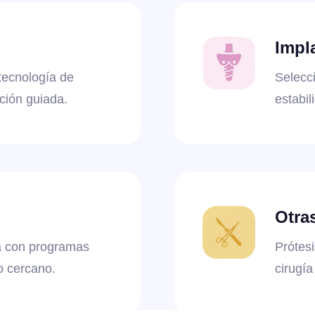
Impl
tecnología de
Selecc
ción guiada.
estabil
Otra
ia con programas
Prótesi
o cercano.
cirugía